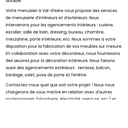
durable.
Votre menuisier à Val-d’Isère vous propose des services
de menuiserie d’intérieurs et d’extérieurs. Nous
intervenons pour les agencements intérieurs : cuisine,
escalier, salle de bain, dressing, bureau, chambre,
mezzanine, porte intérieure, etc. Nous sommes à votre
disposition pour la fabrication de vos meubles sur mesure.
En collaboration avec votre décorateur, nous fournissons
des œuvres pour la décoration intérieure. Nous faisons
aussi des agencements extérieurs : terrasse, balcon,
bardage, volet, pose de porte et fenêtre.
Contactez-nous quel que soit votre projet ! Nous nous
chargerons de vous mettre en relation avec d’autres
professionnels (plomberie, électricité, peinture, etc.) et
de coordonner les opérations directement sur votre
chantier. Vous gagnez ainsi en temps, en efficacité, mais
aussi en argent. Grâce à votre menuisier près de
Bonneval-sur-Arc, Bessans et Villaroger.